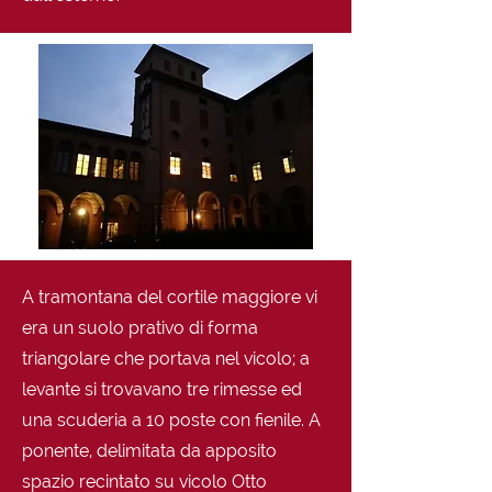
A tramontana del cortile maggiore vi
era un suolo prativo di forma
triangolare che portava nel vicolo; a
levante si trovavano tre rimesse ed
una scuderia a 10 poste con fienile. A
ponente, delimitata da apposito
spazio recintato su vicolo Otto