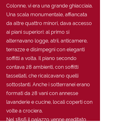
Colonne, vi era una grande ghiacciaia.
Una scala monumentale, affiancata
da altre quattro minori, dava accesso
ai piani superiori: al primo si
alternavano logge, atrii, anticamere,
terrazze e disimpegni con eleganti
soffitti a volta. Il piano secondo
contava 28 ambienti, con soffitti
tassellati, che ricalcavano quelli
sottostanti. Anche i sotterranei erano
formati da 28 vani con annesse
lavanderie e cucine, locali coperti con
volte a crociera.
Nel 1856 il palazzo venne ereditato
per metà dal Collegio dei Poveri
Vergognosi; a tale Istituto pervenne